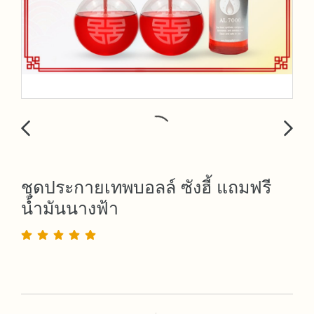
ชุดประกายเทพบอลล์ ซังฮี้ แถมฟรี
น้ำมันนางฟ้า