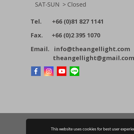
SAT-SUN
> Closed
Tel. +66 (0)81 827 1141
Fax. +66 (0)2 395 1070
Email.
info@theangellight.com
theangellight@gmail.co
This website uses cookies for best user experi