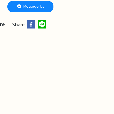
Message Us
re
Share