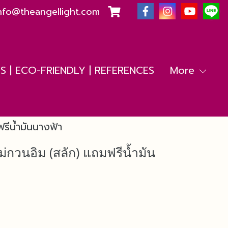
nfo@theangellight.com
 | ECO-FRIENDLY | REFERENCES
More
รีน้ำมันนางฟ้า
่กวนอิม (สลัก) แถมฟรีน้ำมัน