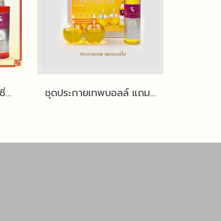
ชุดประกายเทพ ฮก ลก ซิ่ว แถมฟรีน้ำมันนางฟ้า
ชุดประกายเทพบอลล์ แถมฟรีน้ำมันนางฟ้า