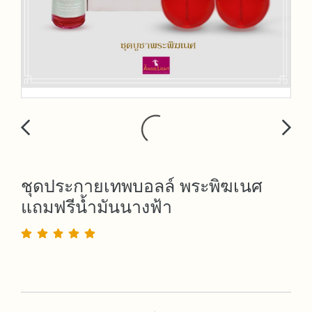
ชุดประกายเทพบอลล์ พระพิฆเนศ
แถมฟรีน้ำมันนางฟ้า