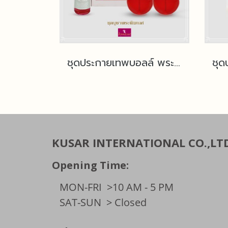
ชุดประกายเทพบอลล์ พระพิฆเนศ แถมฟรีน้ำมันนางฟ้า
KUSAR INTERNATIONAL CO.,LT
Opening Time:
MON-FRI
>10 AM - 5 PM
SAT-SUN
> Closed