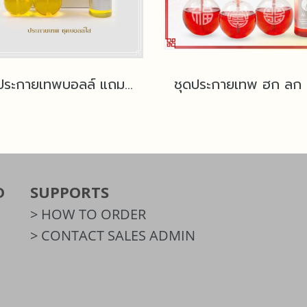
ชุดประกายเทพบอลล์ แถมฟรีน้ำมันนางฟ้า
D
SUPPORTS
> HOW TO ORDER
> CONTACT SALES ADMIN