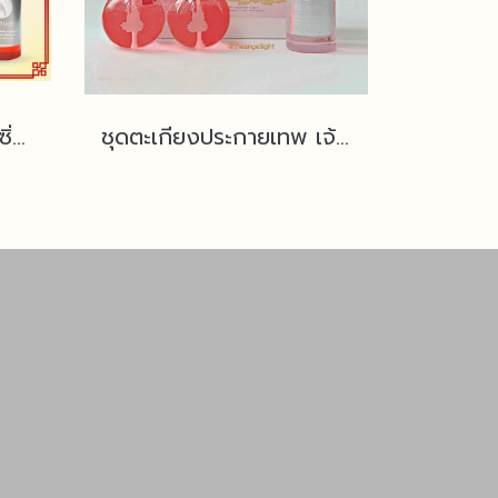
ชุดประกายเทพ ฮก ลก ซิ่ว แถมฟรีน้ำมันนางฟ้า
ชุดตะเกียงประกายเทพ เจ้าแม่กวนอิม (สลัก) แถมฟรีน้ำมันนางฟ้า