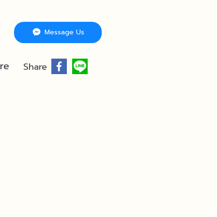
Message Us
re
Share